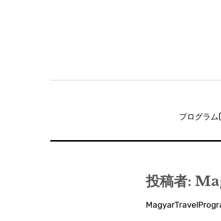
投
稿
プログラム(2
ナ
ビ
ゲ
ー
投稿者:
Ma
シ
MagyarTravelP
ョ