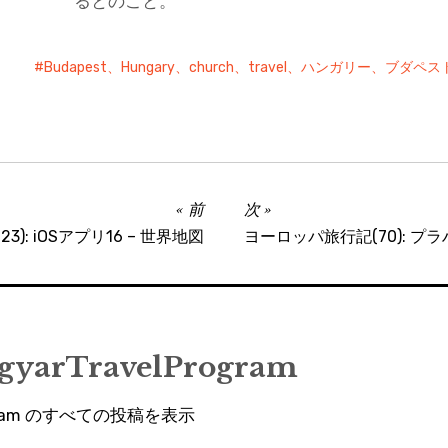
るとのこと。
Budapest、Hungary、church、travel、ハンガリー、ブ
前
次
3): iOSアプリ16 – 世界地図
ヨーロッパ旅行記(70): プ
gyarTravelProgram
rogram のすべての投稿を表示