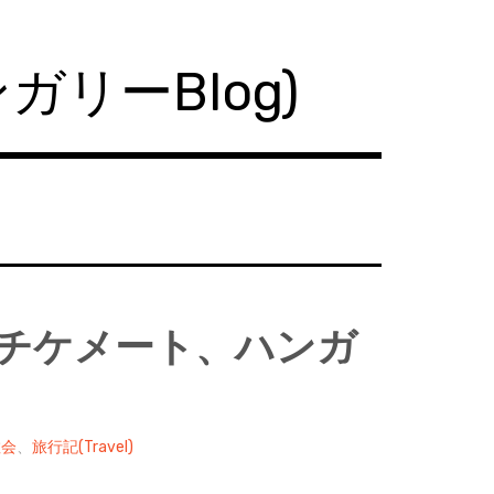
ハンガリーBlog)
、ケチケメート、ハンガ
教会
、
旅行記(Travel)