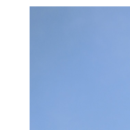
ナ
ビ
ゲ
ー
シ
ョ
ン