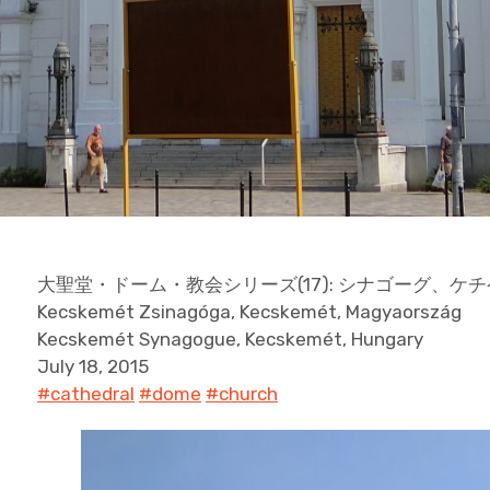
大聖堂・ドーム・教会シリーズ(17): シナゴーグ、ケ
Kecskemét Zsinagóga, Kecskemét, Magyaország
Kecskemét Synagogue, Kecskemét, Hungary
July 18, 2015
#cathedral
#dome
#church