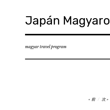
コ
ン
テ
Japán Magyar
ン
ツ
へ
移
動
magyar travel program
投
前
次
稿