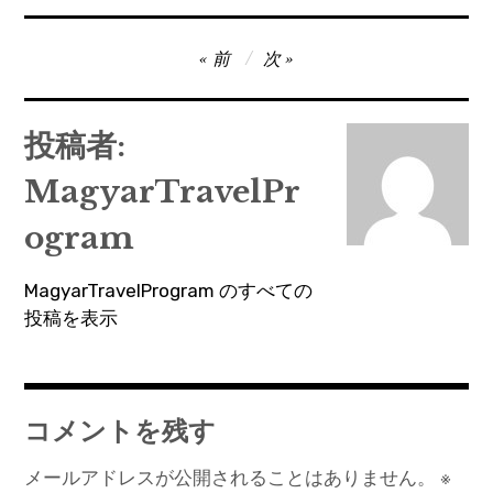
投
前
次
稿
ナ
投稿者:
ビ
MagyarTravelPr
ゲ
ー
ogram
シ
MagyarTravelProgram のすべての
ョ
投稿を表示
ン
コメントを残す
メールアドレスが公開されることはありません。
※