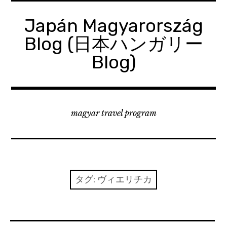
コ
ン
Japán Magyarország
テ
Blog (日本ハンガリー
ン
ツ
Blog)
へ
移
動
magyar travel program
タグ:
ヴィエリチカ