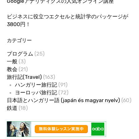
Googleアナリティクスの人気オンライン講座
ビジネスに役立つエクセルと統計学のパッケージが
3800円！
カテゴリー
プログラム
(25)
一般
(3)
教会
(21)
旅行記(Travel)
(163)
ハンガリー旅行記
(91)
ヨーロッパ旅行記
(72)
日本語とハンガリー語 (japán és magyar nyelv)
(60)
鉄道
(18)