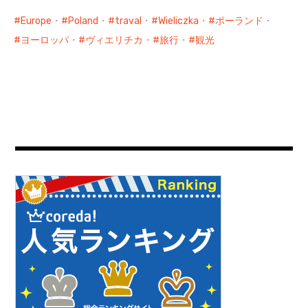
Europe
・
Poland
・
traval
・
Wieliczka
・
ポーランド
・
ヨーロッパ
・
ヴィエリチカ
・
旅行
・
観光