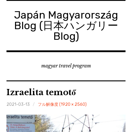
コ
ン
Japán Magyarország
テ
Blog (日本ハンガリー
ン
ツ
Blog)
へ
移
動
magyar travel program
Izraelita temotő
2021-03-13
フル解像度 (1920 × 2560)