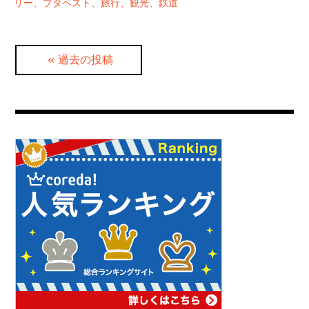
リー、ブダペスト、旅行、観光、鉄道
投
過去の投稿
稿
ナ
ビ
ゲ
ー
シ
ョ
ン