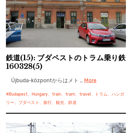
鉄道(15): ブダペストのトラム乗り鉄
160328(5)
Újbuda-központからはメト …
More
Budapest、Hungary、train、tram、travel、トラム、ハンガ
リー、ブダペスト、旅行、観光、鉄道