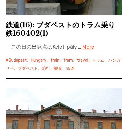
鉄道(16): ブダペストのトラム乗り
鉄160402(1)
この日の出発点はKeleti pály …
More
Budapest、Hungary、train、tram、travel、トラム、ハンガ
リー、ブダペスト、旅行、観光、鉄道