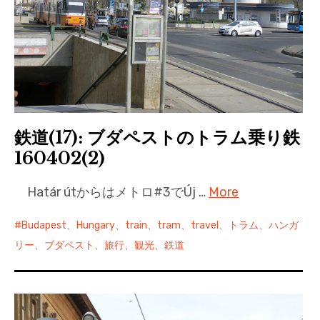
鉄道(17): ブダペストのトラム乗り鉄
160402(2)
Határ útからはメトロ#3でÚj …
More
Budapest、Hungary、train、tram、travel、トラム、ハンガ
リー、ブダペスト、旅行、観光、鉄道