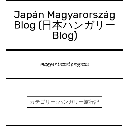
コ
ン
Japán Magyarország
テ
Blog (日本ハンガリー
ン
ツ
Blog)
へ
移
動
magyar travel program
カテゴリー:
ハンガリー旅行記