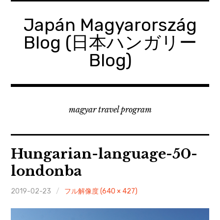
コ
ン
Japán Magyarország
テ
Blog (日本ハンガリー
ン
ツ
Blog)
へ
移
動
magyar travel program
Hungarian-language-50-
londonba
2019-02-23
フル解像度 (640 × 427)