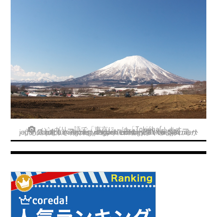
ハンガリー語で「東京に」は「Tokióba(トキオー
バ)」、「東京さ行くだ」のように田舎っぽく感じられるかも知れない。Amikor például "LondonBA"-t hallják, a japánok azt a hangzást nagyon vidékiesnek tartják, mert Japánban az nagyo vidékies, hogy "Tokió-SA".