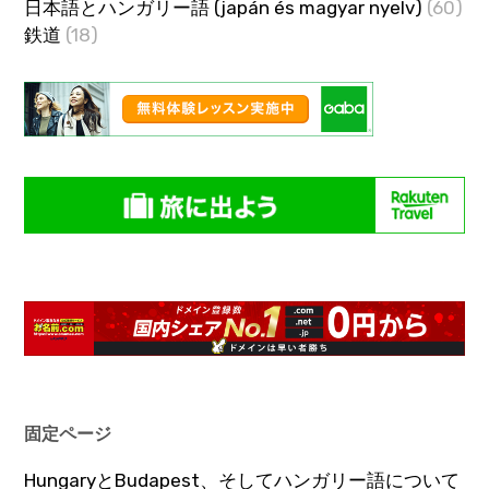
日本語とハンガリー語 (japán és magyar nyelv)
(60)
鉄道
(18)
固定ページ
HungaryとBudapest、そしてハンガリー語について