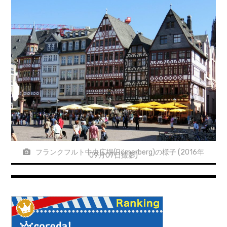
フランクフルト中央広場(Römerberg)の様子 (2016年
09月07日撮影)