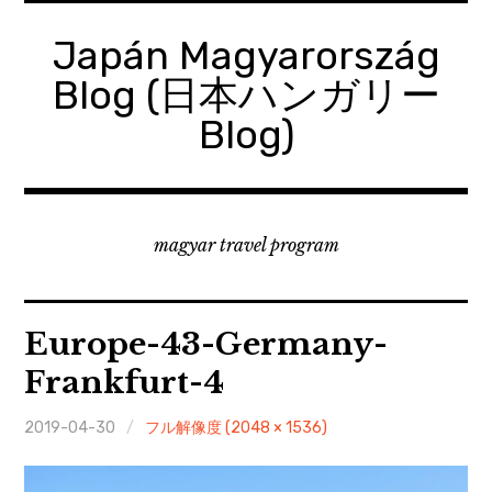
コ
ン
Japán Magyarország
テ
Blog (日本ハンガリー
ン
ツ
Blog)
へ
移
動
magyar travel program
Europe-43-Germany-
Frankfurt-4
2019-04-30
フル解像度 (2048 × 1536)