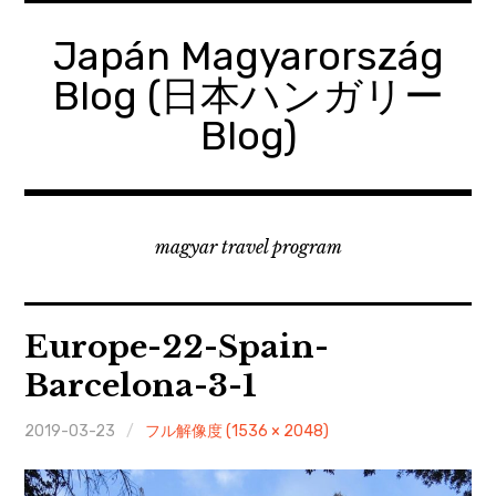
コ
ン
Japán Magyarország
テ
Blog (日本ハンガリー
ン
ツ
Blog)
へ
移
動
magyar travel program
Europe-22-Spain-
Barcelona-3-1
2019-03-23
フル解像度 (1536 × 2048)